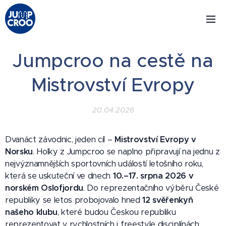
Jumpcroo na cestě na
Mistrovství Evropy
20.04.2026
Dvanáct závodnic, jeden cíl –
Mistrovství Evropy v
Norsku
. Holky z Jumpcroo se naplno připravují na jednu z
nejvýznamnějších sportovních událostí letošního roku,
která se uskuteční ve dnech
10.–17. srpna 2026 v
norském Oslofjordu
. Do reprezentačního výběru České
republiky se letos probojovalo hned
12 svěřenkyň
našeho klubu
, které budou Českou republiku
reprezentovat v rychlostních i freestyle disciplínách.