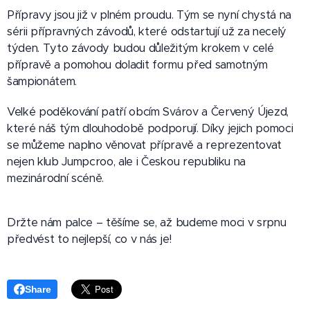
Přípravy jsou již v plném proudu. Tým se nyní chystá na
sérii přípravných závodů, které odstartují už za necelý
týden. Tyto závody budou důležitým krokem v celé
přípravě a pomohou doladit formu před samotným
šampionátem.
Velké poděkování patří obcím Svárov a Červený Újezd,
které náš tým dlouhodobě podporují. Díky jejich pomoci
se můžeme naplno věnovat přípravě a reprezentovat
nejen klub Jumpcroo, ale i Českou republiku na
mezinárodní scéně.
Držte nám palce – těšíme se, až budeme moci v srpnu
předvést to nejlepší, co v nás je! 🇨🇿
Share