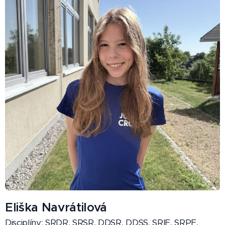
Eliška Navrátilová
Disciplíny: SRDR, SRSR, DDSR, DDSS, SRIF, SRPF,