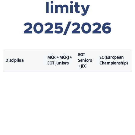
limity
2025/2026
EOT
MČR + MČRJ +
EC (European
Disciplína
Seniors
EOT Juniors
Championship)
+ JEC
Single Rope Speed
65
75
80
Sprint
Single Rope Speed
260
300
320
Relay
Single Rope Speed
320
360
400
Endurance
Single Rope Triple
30
50
60
(jen MČR)