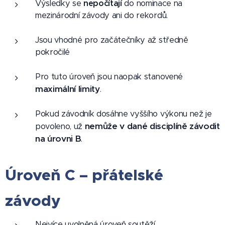
Výsledky se
nepočítají
do nominace na
mezinárodní závody ani do rekordů.
Jsou vhodné pro začátečníky až středně
pokročilé
Pro tuto úroveň jsou naopak stanovené
maximální limity
.
Pokud závodník dosáhne vyššího výkonu než je
nemůže v dané disciplíně závodit
povoleno, už
na úrovni B
.
Úroveň C – přátelské
závody
Nejvíce uvolněná úroveň soutěží