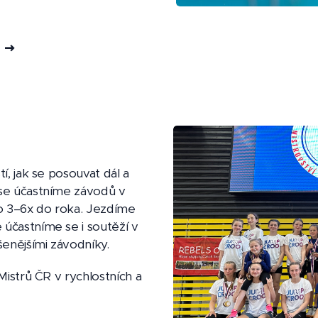
í, jak se posouvat dál a
 se účastníme závodů v
 to 3–6x do roka. Jezdíme
 účastníme se i soutěží v
šenějšími závodníky.
 Mistrů ČR v rychlostních a