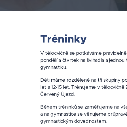
Tréninky
V tělocvičně se potkáváme pravidelně
pondělí a čtvrtek na švihadla a jednou
gymnastiku.
Děti máme rozdělené na tři skupiny pod
let a 12-15 let. Trénujeme v tělocvičně
Červený Újezd.
Během tréninků se zaměřujeme na všec
a na gymnastice se věnujeme průpravě
gymnastickým dovednostem.