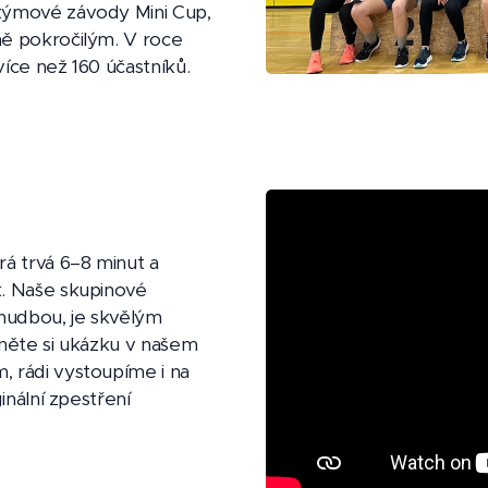
týmové závody Mini Cup,
ně pokročilým. V roce
více než 160 účastníků.
rá trvá 6–8 minut a
k. Naše skupinové
hudbou, je skvělým
dněte si ukázku v našem
, rádi vystoupíme i na
inální zpestření