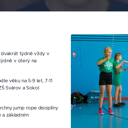
 dvakrát týdně vždy v
 týdně v úterý na
le věku na 5-9 let, 7-11
 ZŠ Svárov a Sokol
hny jump rope disciplíny
 a základním