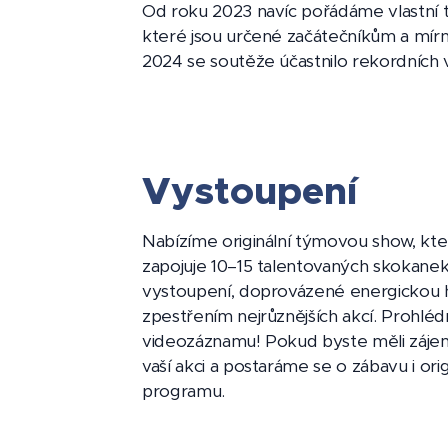
Od roku 2023 navíc pořádáme vlastní 
které jsou určené začátečníkům a mír
2024 se soutěže účastnilo rekordních 
Vystoupení
Nabízíme originální týmovou show, kte
zapojuje 10–15 talentovaných skokane
vystoupení, doprovázené energickou 
zpestřením nejrůznějších akcí. Prohlé
videozáznamu! Pokud byste měli zájem
vaší akci a postaráme se o zábavu i orig
programu.