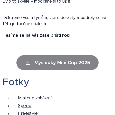
Bylo to skvělé – moc jsme si to užili!
Děkujeme všem týmům, které dorazily a podílely se na
této jedinečné události.
Těšíme se na vás zase příští rok!
Výsledky Mini Cup 2025
Fotky
Mini cup zahájení
Speed
Freestyle