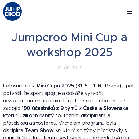
Jumpcroo Mini Cup a
workshop 2025
02.06.2025
Letošní ročník
Mini Cupu 2025 (31. 5. - 1. 6., Praha)
opět
potvrdil, že sport spojuje a dokáže vytvořit
nezapomenutelnou atmosféru. Do soutěžního dne se
zapojilo
190 účastníků z 9 týmů
z
Česka a Slovenska
,
kteří si užili den nabitý soutěžními disciplínami a
přátelskou atmosférou. Vrcholem programu byla
disciplína
Team Show
, ve které se týmy představily s
originálními a kreativními sestavami – a opravdu bylo na