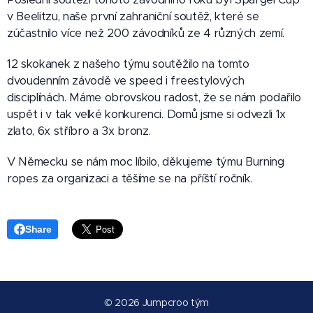
v Beelitzu, naše první zahraniční soutěž, které se
zúčastnilo více než 200 závodníků ze 4 různých zemí.
12 skokanek z našeho týmu soutěžilo na tomto
dvoudenním závodě ve speed i freestylových
disciplínách. Máme obrovskou radost, že se nám podařilo
uspět i v tak velké konkurenci. Domů jsme si odvezli 1x
zlato, 6x stříbro a 3x bronz.
V Německu se nám moc líbilo, děkujeme týmu Burning
ropes za organizaci a těšíme se na příští ročník.
Share
© 2026 Jumpcroo tým