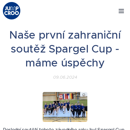
Naše první zahraniční
soutěž Spargel Cup -
máme úspěchy
09.06.2024
Poslední soutěží tohoto závodního roku byl Spargel Cup