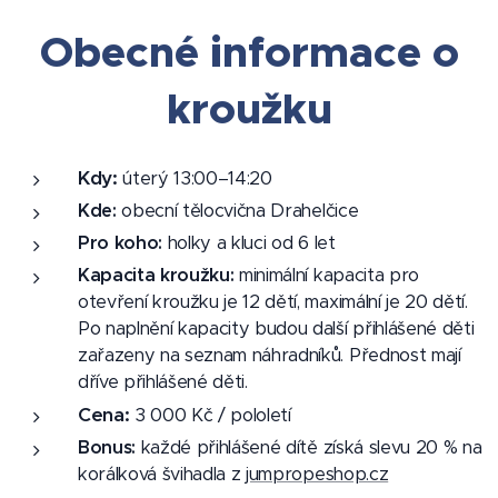
Obecné informace o
kroužku
Kdy:
úterý 13:00–14:20
Kde:
obecní tělocvična Drahelčice
Pro koho:
holky a kluci od 6 let
Kapacita kroužku:
minimální kapacita pro
otevření kroužku je 12 dětí, maximální je 20 dětí.
Po naplnění kapacity budou další přihlášené děti
zařazeny na seznam náhradníků. Přednost mají
dříve přihlášené děti.
Cena:
3 000 Kč / pololetí
Bonus:
každé přihlášené dítě získá slevu 20 % na
korálková švihadla z
jumpropeshop.cz