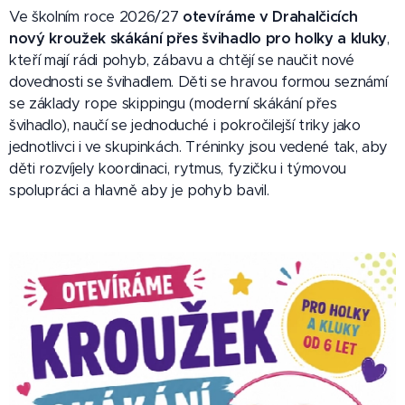
Ve školním roce 2026/27
otevíráme v Drahalčicích
nový kroužek skákání přes švihadlo pro holky a kluky
,
kteří mají rádi pohyb, zábavu a chtějí se naučit nové
dovednosti se švihadlem. Děti se hravou formou seznámí
se základy rope skippingu (moderní skákání přes
švihadlo), naučí se jednoduché i pokročilejší triky jako
jednotlivci i ve skupinkách. Tréninky jsou vedené tak, aby
děti rozvíjely koordinaci, rytmus, fyzičku i týmovou
spolupráci a hlavně aby je pohyb bavil.