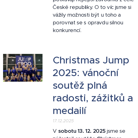
České republiky. O to víc jsme si
vážily možnosti být u toho a
porovnat se s opravdu silnou
konkurencí.
Christmas Jump
2025: vánoční
soutěž plná
radosti, zážitků a
medailí
17.12.2025
V
sobotu 13. 12. 2025
jsme se