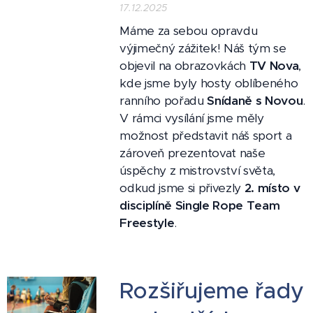
17.12.2025
Máme za sebou opravdu
výjimečný zážitek! Náš tým se
objevil na obrazovkách
TV Nova
,
kde jsme byly hosty oblíbeného
ranního pořadu
Snídaně s Novou
.
V rámci vysílání jsme měly
možnost představit náš sport a
zároveň prezentovat naše
úspěchy z mistrovství světa,
odkud jsme si přivezly
2. místo v
disciplíně Single Rope Team
Freestyle
.
Rozšiřujeme řady