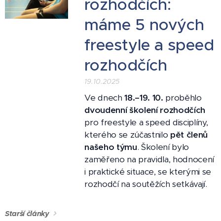
rozhodčích:
máme 5 nových
freestyle a speed
rozhodčích
19.10.2025
Ve dnech
18.–19. 10.
proběhlo
dvoudenní školení rozhodčích
pro freestyle a speed disciplíny,
kterého se zúčastnilo
pět členů
našeho týmu
. Školení bylo
zaměřeno na pravidla, hodnocení
i praktické situace, se kterými se
rozhodčí na soutěžích setkávají.
Starší články