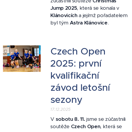
zúčastnili soutěže
Christmas
Jump 2025
, která se konala v
Klánovicích
a jejímž pořadatelem
byl tým
Astra Klánovice
. 🎄✨
Czech Open
2025: první
kvalifikační
závod letošní
sezony
17.12.2025
V
sobotu 8. 11.
jsme se zúčastnili
soutěže
Czech Open
, která se