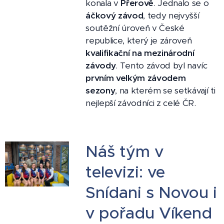
konala v
Přerově
. Jednalo se o
áčkový závod
, tedy nejvyšší
soutěžní úroveň v České
republice, který je zároveň
kvalifikační na mezinárodní
závody
. Tento závod byl navíc
prvním velkým závodem
sezony
, na kterém se setkávají ti
nejlepší závodníci z celé ČR. 💙🔥
Náš tým v
televizi: ve
Snídani s Novou i
v pořadu Víkend