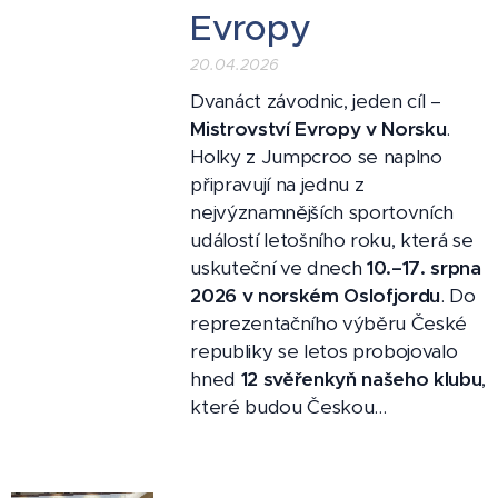
Evropy
20.04.2026
Dvanáct závodnic, jeden cíl –
Mistrovství Evropy v Norsku
.
Holky z Jumpcroo se naplno
připravují na jednu z
nejvýznamnějších sportovních
událostí letošního roku, která se
uskuteční ve dnech
10.–17. srpna
2026 v norském Oslofjordu
. Do
reprezentačního výběru České
republiky se letos probojovalo
hned
12 svěřenkyň našeho klubu
,
které budou Českou...