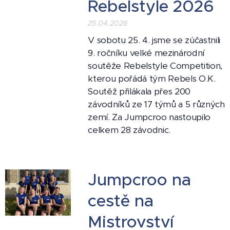
Rebelstyle 2026
25.04.2026
V sobotu 25. 4. jsme se zúčastnili
9. ročníku velké mezinárodní
soutěže Rebelstyle Competition,
kterou pořádá tým Rebels O.K.
Soutěž přilákala přes 200
závodníků ze 17 týmů a 5 různých
zemí. Za Jumpcroo nastoupilo
celkem 28 závodnic.
Jumpcroo na
cestě na
Mistrovství